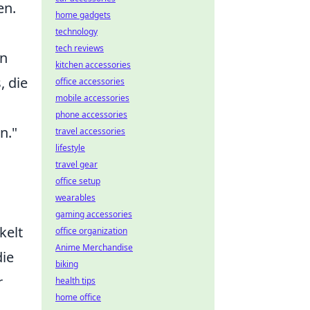
en.
home gadgets
technology
tech reviews
nn
kitchen accessories
, die
office accessories
mobile accessories
phone accessories
n."
travel accessories
lifestyle
travel gear
office setup
wearables
gaming accessories
kelt
office organization
Anime Merchandise
die
biking
r
health tips
home office