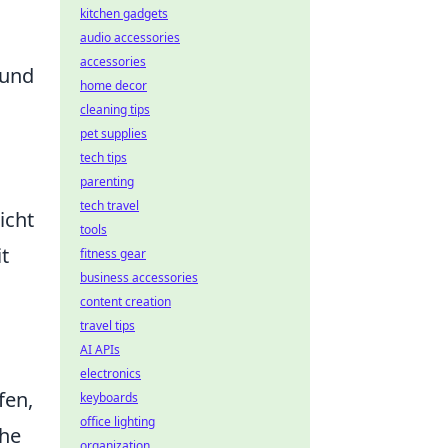
kitchen gadgets
audio accessories
accessories
und
home decor
cleaning tips
pet supplies
tech tips
parenting
tech travel
icht
tools
t
fitness gear
business accessories
content creation
travel tips
AI APIs
electronics
fen,
keyboards
office lighting
che
organization