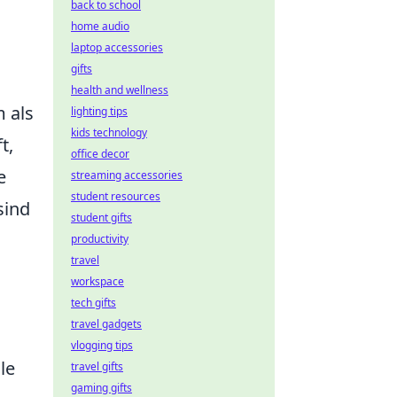
back to school
home audio
laptop accessories
gifts
health and wellness
m als
lighting tips
kids technology
t,
office decor
e
streaming accessories
student resources
sind
student gifts
productivity
travel
workspace
tech gifts
travel gadgets
vlogging tips
le
travel gifts
gaming gifts