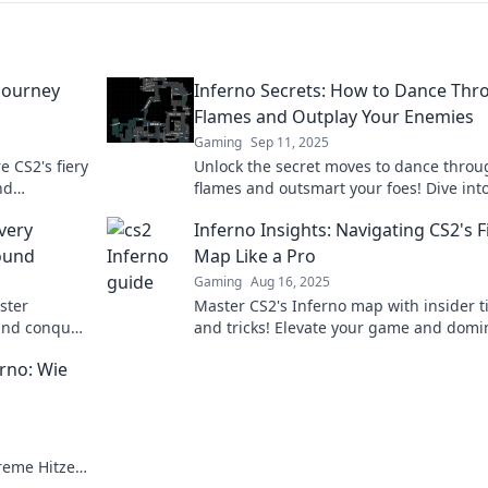
Journey
Inferno Secrets: How to Dance Thr
d
Flames and Outplay Your Enemies
Gaming
Sep 11, 2025
 CS2's fiery
Unlock the secret moves to dance throu
nd
flames and outsmart your foes! Dive int
mpetitive
Inferno Secrets for game-changing stra
very
Inferno Insights: Navigating CS2's F
round
Map Like a Pro
Gaming
Aug 16, 2025
ster
Master CS2's Inferno map with insider t
and conquer
and tricks! Elevate your game and domi
the competition today!
rno: Wie
reme Hitze