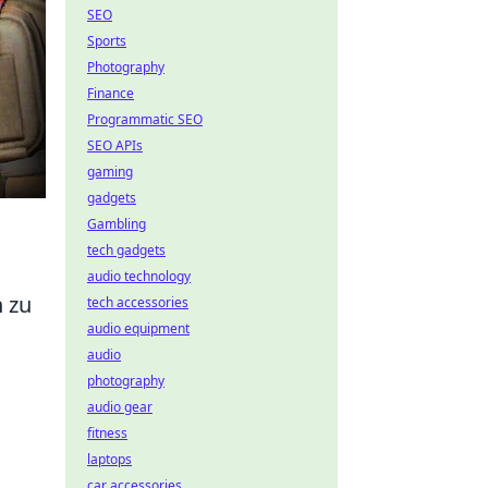
SEO
Sports
Photography
Finance
Programmatic SEO
SEO APIs
gaming
gadgets
Gambling
tech gadgets
audio technology
n zu
tech accessories
audio equipment
audio
photography
audio gear
fitness
laptops
car accessories