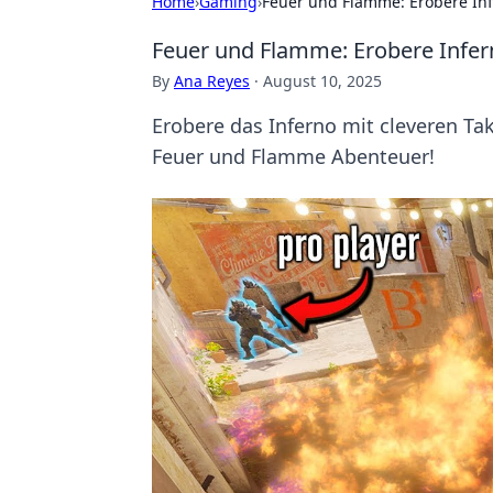
Home
›
Gaming
›
Feuer und Flamme: Erobere Inf
Feuer und Flamme: Erobere Infern
By
Ana Reyes
·
August 10, 2025
Erobere das Inferno mit cleveren Ta
Feuer und Flamme Abenteuer!