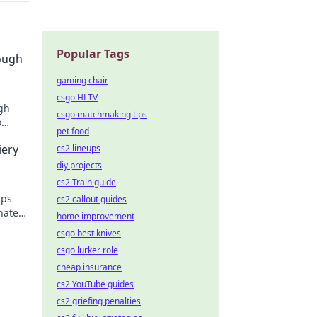
Popular Tags
ough
gaming chair
csgo HLTV
gh
csgo matchmaking tips
o
pet food
tegies.
iery
cs2 lineups
diy projects
cs2 Train guide
ips
cs2 callout guides
nate
home improvement
csgo best knives
csgo lurker role
cheap insurance
cs2 YouTube guides
cs2 griefing penalties