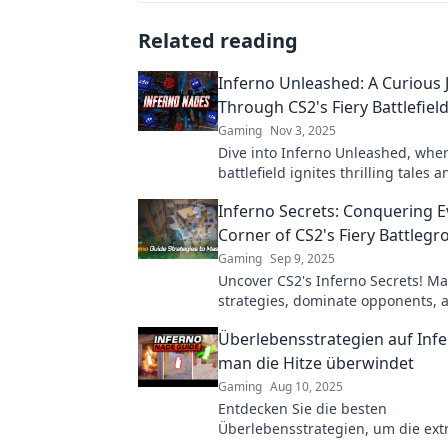
Related reading
Inferno Unleashed: A Curious 
Through CS2's Fiery Battlefiel
Gaming
Nov 3, 2025
Dive into Inferno Unleashed, where
battlefield ignites thrilling tales a
strategies—explore the heat of co
Inferno Secrets: Conquering E
gaming!
Corner of CS2's Fiery Battleg
Gaming
Sep 9, 2025
Uncover CS2's Inferno Secrets! Ma
strategies, dominate opponents, 
every fiery corner of this thrilling
Überlebensstrategien auf Infe
battleground.
man die Hitze überwindet
Gaming
Aug 10, 2025
Entdecken Sie die besten
Überlebensstrategien, um die ext