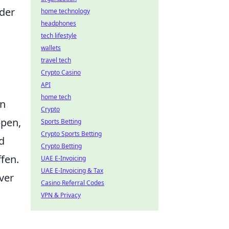
 der
home technology
headphones
tech lifestyle
wallets
travel tech
Crypto Casino
API
home tech
en
Crypto
ppen,
Sports Betting
Crypto Sports Betting
d
Crypto Betting
fen.
UAE E-Invoicing
UAE E-Invoicing & Tax
ver
Casino Referral Codes
VPN & Privacy