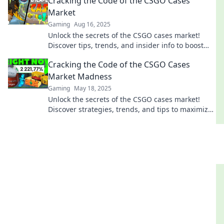
Cracking the Code of the CSGO Cases
Market
Gaming
Aug 16, 2025
Unlock the secrets of the CSGO cases market!
Discover tips, trends, and insider info to boost
your gaming arsenal and profits!
Cracking the Code of the CSGO Cases
Market Madness
Gaming
May 18, 2025
Unlock the secrets of the CSGO cases market!
Discover strategies, trends, and tips to maximize
your profits in this thrilling digital world.