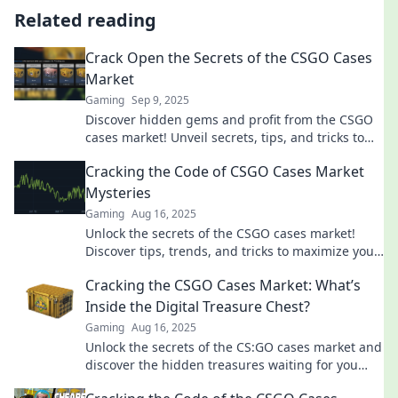
Related reading
Crack Open the Secrets of the CSGO Cases
Market
Gaming
Sep 9, 2025
Discover hidden gems and profit from the CSGO
cases market! Unveil secrets, tips, and tricks to
maximize your earnings today!
Cracking the Code of CSGO Cases Market
Mysteries
Gaming
Aug 16, 2025
Unlock the secrets of the CSGO cases market!
Discover tips, trends, and tricks to maximize your
profits and gear up like a pro!
Cracking the CSGO Cases Market: What’s
Inside the Digital Treasure Chest?
Gaming
Aug 16, 2025
Unlock the secrets of the CS:GO cases market and
discover the hidden treasures waiting for you
inside! Dive in now!